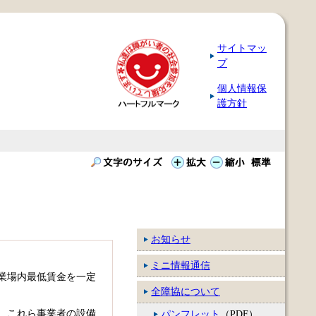
サイトマッ
プ
個人情報保
護方針
お知らせ
ミニ情報通信
業場内最低賃金を一定
全障協について
、これら事業者の設備
パンフレット
（PDF）