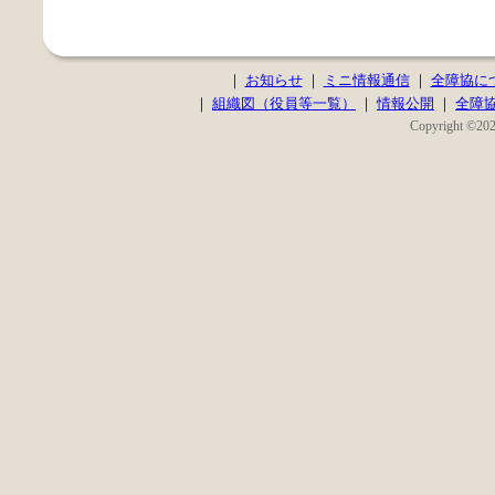
｜
お知らせ
｜
ミニ情報通信
｜
全障協に
｜
組織図（役員等一覧）
｜
情報公開
｜
全障
Copyright ©2020