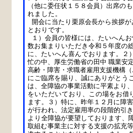
（他に委任状１５８会員）出席の
れました。
開会に当たり栗原会長から挨拶が
とおりです。
１）会員の皆様には、たいへんお
数お集まりいただき令和５年度の
に、たいへん喜んでおります。２
忙の中、厚生労働省の田中 職業安
高齢・障害・求職者雇用支援機構（J
にご臨席を賜り、誠にありがとう
は、全障協の事業活動に平素より
をいただいており、この場をお借
ます。３）特に、昨年１２月に障
が行われ、法定雇用率の段階的引
より全障協が要望しております、
取組む事業主に対する支援の拡充