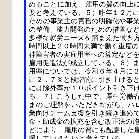
めることに加え、雇用の質の向上
要と考えている。５）昨年１２月
ための事業主の責務の明確化や事
の整備、能力開発のための措置な
多様な就労ニーズを踏まえた働き
時間以上２０時間未満で働く重度の
神障害者の実雇用率への算定など
雇用促進法が成立している。６）
用率については、令和６年４月に
に２．７％と段階的に引き上げる
には除外率が１０ポイント引き下
る。７）こうした中で、厚生労働
まのご理解をいただきながら、ハ
業向けチーム支援を引き続き進め
金・助成金の拡充を含む改正法の
どにより、雇用の質にも配慮した
援していきたいと考えている。