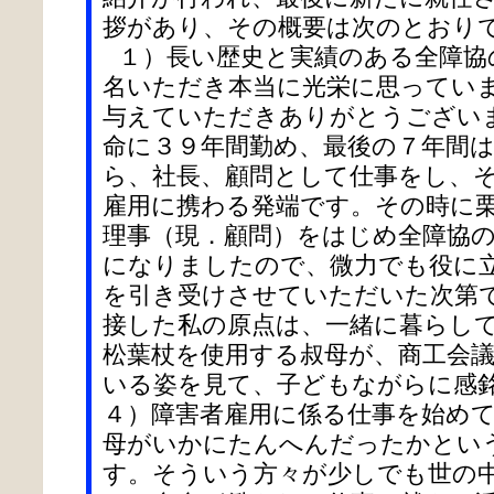
拶があり、その概要は次のとおり
１）長い歴史と実績のある全障協
名いただき本当に光栄に思ってい
与えていただきありがとうござい
命に３９年間勤め、最後の７年間
ら、社長、顧問として仕事をし、
雇用に携わる発端です。その時に栗
理事（現．顧問）をはじめ全障協
になりましたので、微力でも役に
を引き受けさせていただいた次第
接した私の原点は、一緒に暮らし
松葉杖を使用する叔母が、商工会
いる姿を見て、子どもながらに感
４）障害者雇用に係る仕事を始め
母がいかにたんへんだったかとい
す。そういう方々が少しでも世の