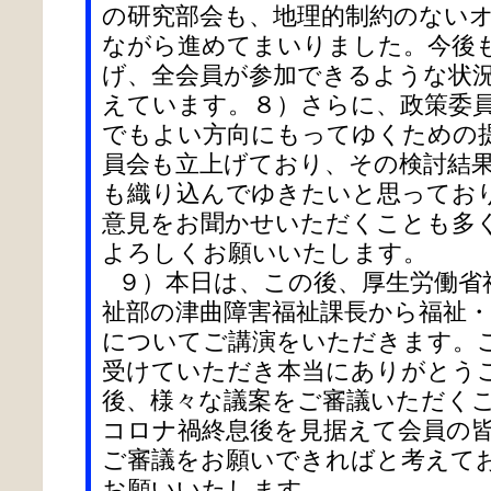
の研究部会も、地理的制約のない
ながら進めてまいりました。今後
げ、全会員が参加できるような状
えています。８）さらに、政策委
でもよい方向にもってゆくための
員会も立上げており、その検討結
も織り込んでゆきたいと思ってお
意見をお聞かせいただくことも多
よろしくお願いいたします。
９）本日は、この後、厚生労働省
祉部の津曲障害福祉課長から福祉・
についてご講演をいただきます。
受けていただき本当にありがとう
後、様々な議案をご審議いただく
コロナ禍終息後を見据えて会員の
ご審議をお願いできればと考えて
お願いいたします。