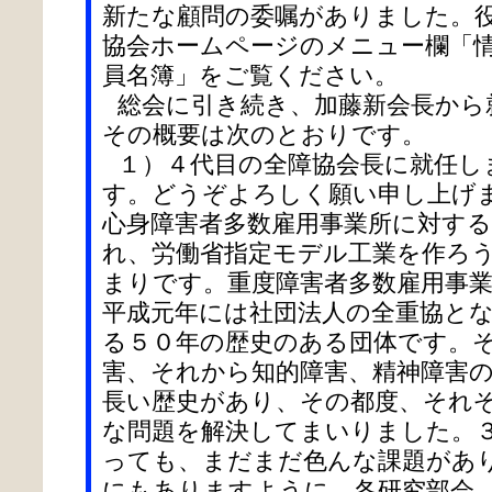
新たな顧問の委嘱がありました。
協会ホームページのメニュー欄「
員名簿」をご覧ください。
総会に引き続き、加藤新会長から
その概要は次のとおりです。
１）４代目の全障協会長に就任し
す。どうぞよろしく願い申し上げ
心身障害者多数雇用事業所に対す
れ、労働省指定モデル工業を作ろ
まりです。重度障害者多数雇用事
平成元年には社団法人の全重協と
る５０年の歴史のある団体です。
害、それから知的障害、精神障害
長い歴史があり、その都度、それ
な問題を解決してまいりました。
っても、まだまだ色んな課題があ
にもありますように、各研究部会