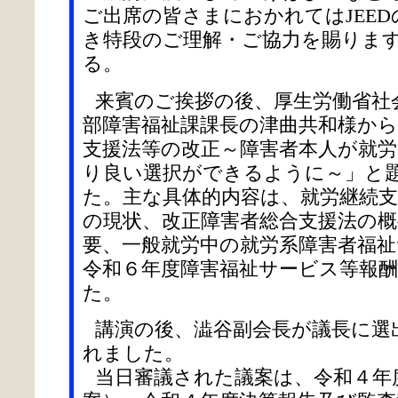
ご出席の皆さまにおかれてはJEE
き特段のご理解・ご協力を賜りま
る。
来賓のご挨拶の後、厚生労働省社
部障害福祉課課長の津曲共和様から
支援法等の改正～障害者本人が就
り良い選択ができるように～」と
た。主な具体的内容は、就労継続支
の現状、改正障害者総合支援法の概
要、一般就労中の就労系障害者福
令和６年度障害福祉サービス等報
た。
講演の後、澁谷副会長が議長に選
れました。
当日審議された議案は、令和４年