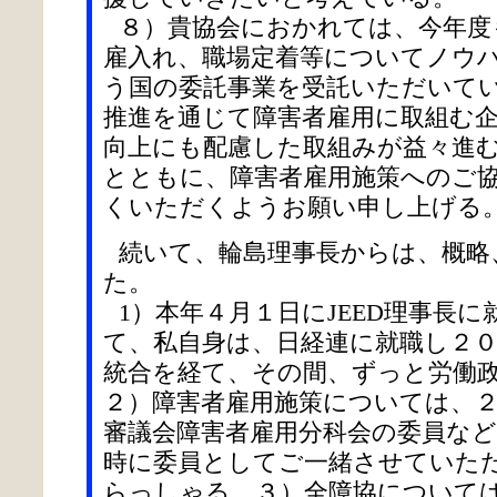
８）貴協会におかれては、今年度
雇入れ、職場定着等についてノウ
う国の委託事業を受託いただいて
推進を通じて障害者雇用に取組む
向上にも配慮した取組みが益々進
とともに、障害者雇用施策へのご
くいただくようお願い申し上げる
続いて、輪島理事長からは、概略
た。
1）本年４月１日にJEED理事長
て、私自身は、日経連に就職し２
統合を経て、その間、ずっと労働
２）障害者雇用施策については、
審議会障害者雇用分科会の委員な
時に委員としてご一緒させていた
らっしゃる。３）全障協について