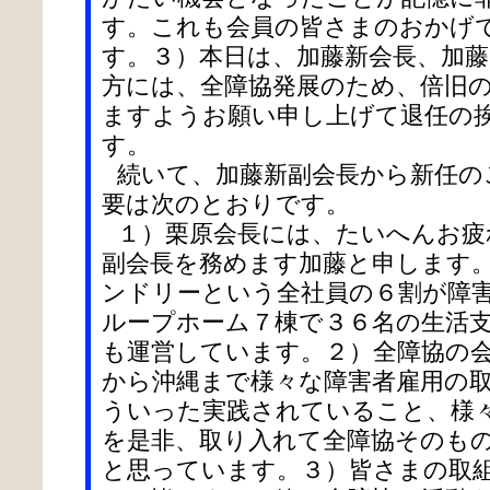
す。これも会員の皆さまのおかげ
す。３）本日は、加藤新会長、加
方には、全障協発展のため、倍旧
ますようお願い申し上げて退任の
す。
続いて、加藤新副会長から新任の
要は次のとおりです。
１）栗原会長には、たいへんお疲
副会長を務めます加藤と申します
ンドリーという全社員の６割が障
ループホーム７棟で３６名の生活
も運営しています。２）全障協の
から沖縄まで様々な障害者雇用の
ういった実践されていること、様
を是非、取り入れて全障協そのも
と思っています。３）皆さまの取