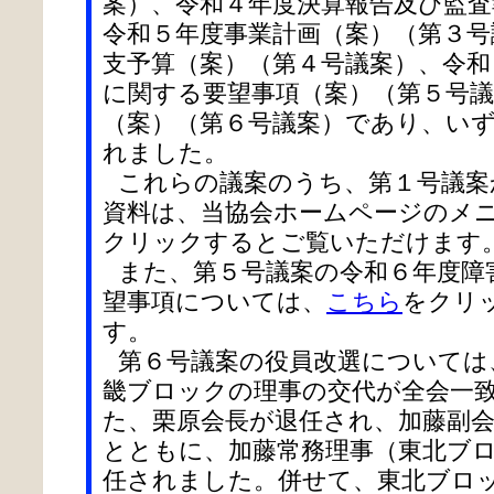
案）、令和４年度決算報告及び監査
令和５年度事業計画（案）（第３号
支予算（案）（第４号議案）、令和
に関する要望事項（案）（第５号議
（案）（第６号議案）であり、い
れました。
これらの議案のうち、第１号議案
資料は、当協会ホームページのメ
クリックするとご覧いただけます
また、第５号議案の令和６年度障
望事項については、
こちら
をクリ
す。
第６号議案の役員改選については
畿ブロックの理事の交代が全会一
た、栗原会長が退任され、加藤副
とともに、加藤常務理事（東北ブ
任されました。併せて、東北ブロ