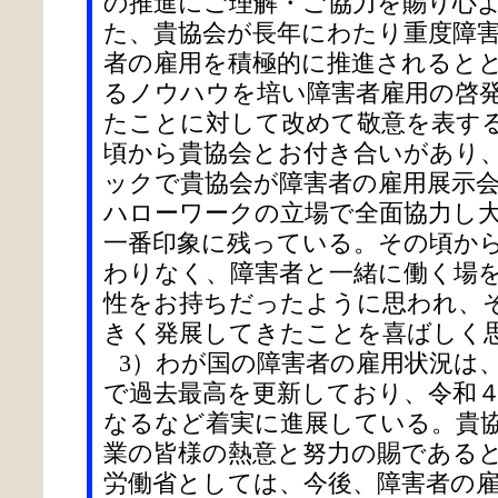
の推進にご理解・ご協力を賜り心
た、貴協会が長年にわたり重度障
者の雇用を積極的に推進されると
るノウハウを培い障害者雇用の啓
たことに対して改めて敬意を表す
頃から貴協会とお付き合いがあり、
ックで貴協会が障害者の雇用展示
ハローワークの立場で全面協力し
一番印象に残っている。その頃か
わりなく、障害者と一緒に働く場
性をお持ちだったように思われ、
きく発展してきたことを喜ばしく
3）わが国の障害者の雇用状況は
で過去最高を更新しており、令和
なるなど着実に進展している。貴
業の皆様の熱意と努力の賜である
労働省としては、今後、障害者の