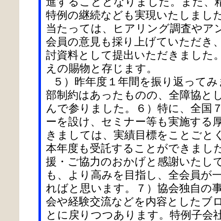
進することとなりました。また、
特例の継続なども実現いたしまし
当たっては、ヒアリング調査やア
会員の意見も採り上げていただき
討資料として提出いただきました
えの賜物と存じます。
５）昨年度１年間を振り返ってみ
部制約はあったものの、全障協と
んで参りました。６）特に、全国
ーを設け、セミナー等も実施する
きましては、実績目標をことごと
本年度も受託することができまし
援・ご協力のおかげと感謝いたし
も、より高みを目指し、全会員が
ればと思います。７）協会独自の
会や経験交流などを内容としたブ
とに戻りつつあります。特例子会