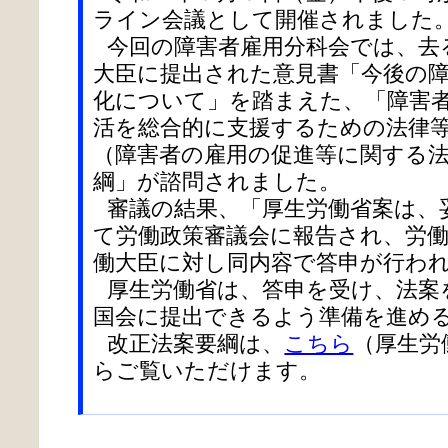
ライン会議として開催されました
今回の障害者雇用分科会では、去
大臣に提出された意見書「今後の
化について」を踏まえた、「障害
活を総合的に支援するための法律
（障害者の雇用の促進等に関する
綱」が諮問されました。
審議の結果、「厚生労働省案は、
て労働政策審議会に報告され、労
働大臣に対し同内容で答申が行わ
厚生労働省は、答申を受け、法案
国会に提出できるよう準備を進め
改正法案要綱は、
こちら
（厚生労
らご覧いただけます。