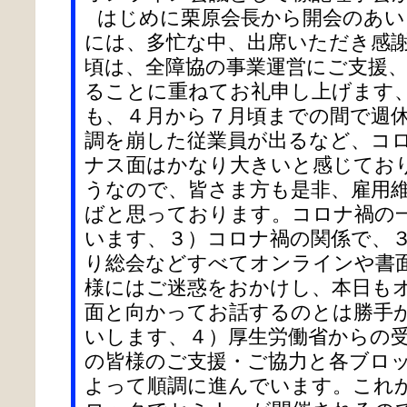
はじめに栗原会長から開会のあい
には、多忙な中、出席いただき感
頃は、全障協の事業運営にご支援
ることに重ねてお礼申し上げます
も、４月から７月頃までの間で週
調を崩した従業員が出るなど、コ
ナス面はかなり大きいと感じてお
うなので、皆さま方も是非、雇用
ばと思っております。コロナ禍の
います、３）コロナ禍の関係で、
り総会などすべてオンラインや書
様にはご迷惑をおかけし、本日も
面と向かってお話するのとは勝手
いします、４）厚生労働省からの
の皆様のご支援・ご協力と各ブロ
よって順調に進んでいます。これ