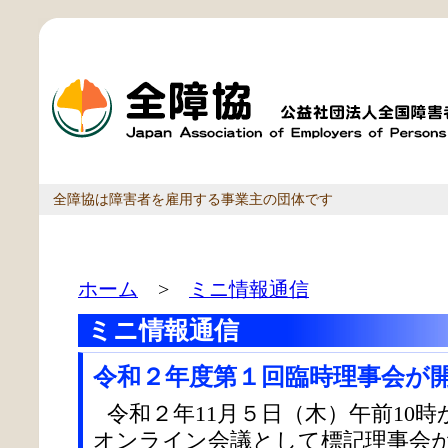
全障協は障害者を雇用する事業主の団体です
ホーム
>
ミニ情報通信
ミニ情報通信
令和２年度第１回臨時理事会が
令和２年11月５日（木）午前10時
オンライン会議として標記理事会