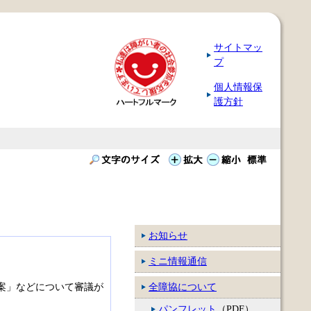
サイトマッ
プ
個人情報保
護方針
お知らせ
ミニ情報通信
案」などについて審議が
全障協について
パンフレット
（PDF）