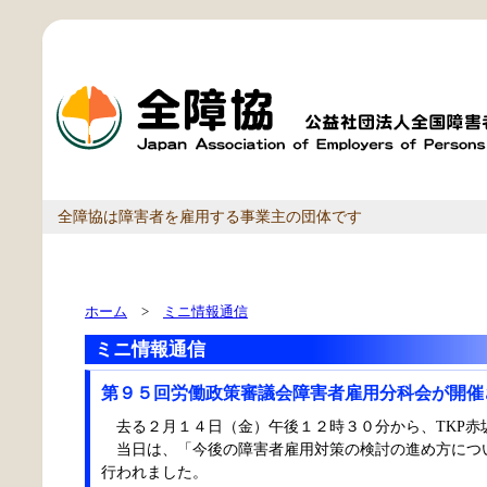
全障協は障害者を雇用する事業主の団体です
ホーム
>
ミニ情報通信
ミニ情報通信
第９５回労働政策審議会障害者雇用分科会が開催
去る２月１４日（金）午後１２時３０分から、TKP
当日は、「今後の障害者雇用対策の検討の進め方につ
行われました。