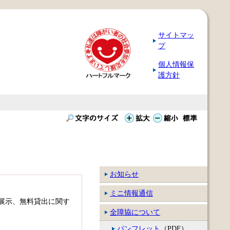
サイトマッ
プ
個人情報保
護方針
お知らせ
ミニ情報通信
展示、無料貸出に関す
全障協について
パンフレット
（PDF）