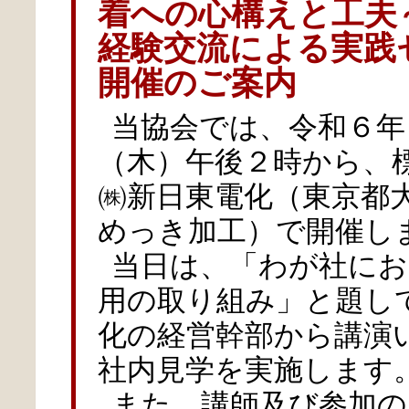
着への心構えと工夫
経験交流による実践
開催のご案内
当協会では、令和６年
（木）午後２時から、
㈱新日東電化（東京都
めっき加工）で開催し
当日は、「わが社にお
用の取り組み」と題し
化の経営幹部から講演
社内見学を実施します
また、講師及び参加の