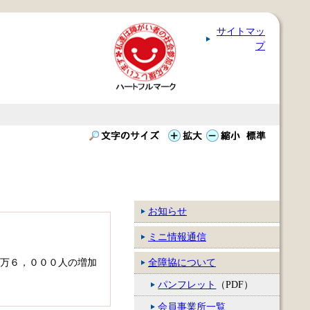
サイトマッ
プ
お知らせ
ミニ情報通信
５万６，０００人の増加
全障協について
パンフレット
（PDF）
会員事業所一覧