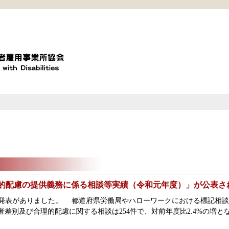
的配慮の提供義務に係る相談等実績（令和元年度）」が公表さ
ら発表がありました。 都道府県労働局やハローワークにおける標記相
差別及び合理的配慮に関する相談は254件で、対前年度比2.4%の増と