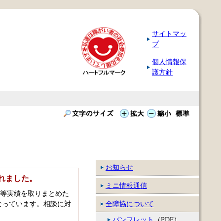
サイトマッ
プ
個人情報保
護方針
お知らせ
れました。
ミニ情報通信
談等実績を取りまとめた
なっています。相談に対
全障協について
パンフレット
（PDF）