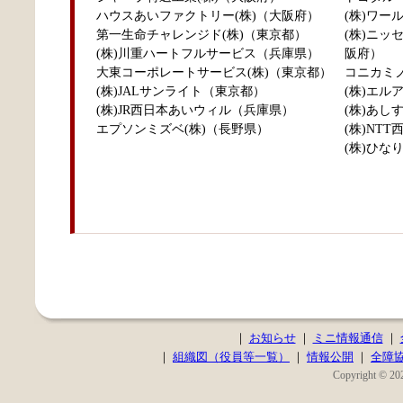
ハウスあいファクトリー(株)（大阪府）
(株)ワ
第一生命チャレンジド(株)（東京都）
(株)ニ
(株)川重ハートフルサービス（兵庫県）
阪府）
大東コーポレートサービス(株)（東京都）
コニカミ
(株)JALサンライト（東京都）
(株)エル
(株)JR西日本あいウィル（兵庫県）
(株)あし
エプソンミズベ(株)（長野県）
(株)NT
(株)ひな
｜
お知らせ
｜
ミニ情報通信
｜
｜
組織図（役員等一覧）
｜
情報公開
｜
全障
Copyright © 202