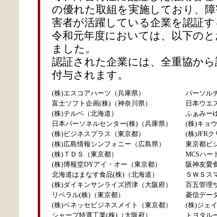
の優れた取組を実施しており、障
害者が活躍している企業を認証す
令和元年度においては、以下のと
ました。
認証された企業には、全重協から
付与されます。
(株)エスコアハーツ（兵庫県）
パーソルチ
富士ソフト企画(株)（神奈川県）
日本ウエス
(株)テルベ（北海道）
ふぁみーゆ
日本パーソネルセンター(株)（兵庫県）
(株)キョ
(株)ビジネスプラス（東京都）
(株)JF
(株)広島情報シンフォニー（広島県）
東京都ビジ
(株)ＴＤＳ（東京都）
MCSハー
(株)博報堂DYアイ・オー（東京都）
阪神友愛食
北海道はまなす食品(株)（北海道）
ＳＷＳスマ
(株)ダイキンサンライズ摂津（大阪府）
百五管理サ
リベラル(株)（東京都）
菱信データ
(株)ベネッセビジネスメイト（東京都）
(株)ジェ
シャープ特選工業(株)（大阪府）
トヨタルー