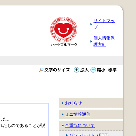
サイトマッ
プ
個人情報保
護方針
お知らせ
ミニ情報通信
した。
れたものであることが説
全重協について
パンフレット
（PDF）