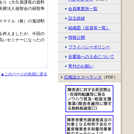
あり（大久保課長の資料
医療法人福智会の福智寿
会員事業所一覧
設立経緯
スマイル（株）の鬼頭勲
組織図（役員等一覧）
を終えましたが、今回の
情報公開
高いセミナーになったの
プライバシーポリシー
全重協への入会について
寄付のお願い
▲このページの先頭に戻る
広報誌エスぺランス
（PDF）